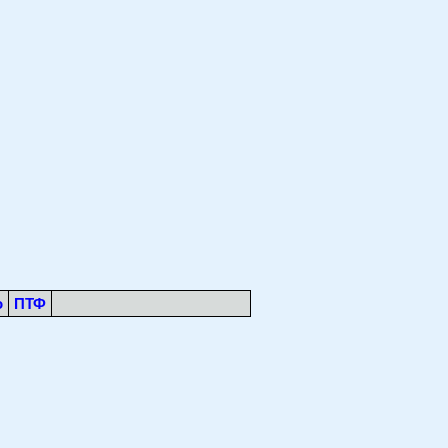
о
ПТФ